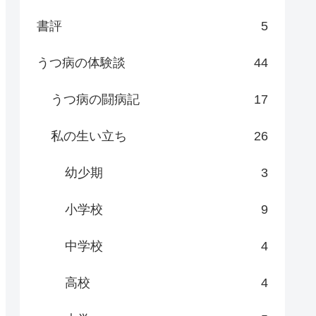
書評
5
うつ病の体験談
44
うつ病の闘病記
17
私の生い立ち
26
幼少期
3
小学校
9
中学校
4
高校
4