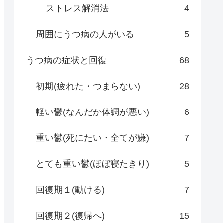
ストレス解消法
4
周囲にうつ病の人がいる
5
うつ病の症状と回復
68
初期(疲れた・つまらない)
28
軽い鬱(なんだか体調が悪い)
6
重い鬱(死にたい・全てが嫌)
7
とても重い鬱(ほぼ寝たきり)
5
回復期１(動ける)
7
回復期２(復帰へ)
15