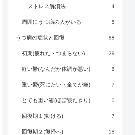
ストレス解消法
4
周囲にうつ病の人がいる
5
うつ病の症状と回復
68
初期(疲れた・つまらない)
28
軽い鬱(なんだか体調が悪い)
6
重い鬱(死にたい・全てが嫌)
7
とても重い鬱(ほぼ寝たきり)
5
回復期１(動ける)
7
回復期２(復帰へ)
15