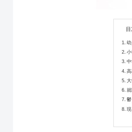
目
幼
小
中
高
大
就
鬱
現