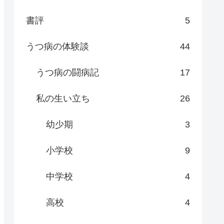
書評
5
うつ病の体験談
44
うつ病の闘病記
17
私の生い立ち
26
幼少期
3
小学校
9
中学校
4
高校
4