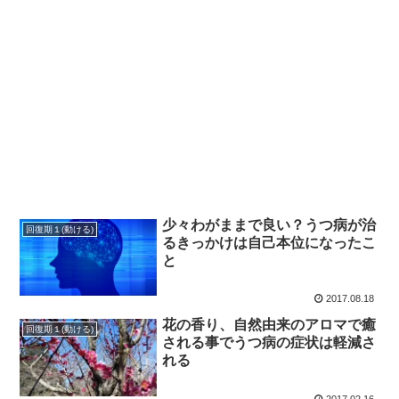
少々わがままで良い？うつ病が治
回復期１(動ける)
るきっかけは自己本位になったこ
と
2017.08.18
花の香り、自然由来のアロマで癒
回復期１(動ける)
される事でうつ病の症状は軽減さ
れる
2017.02.16