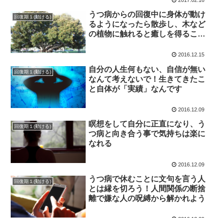
うつ病からの回復中に身体が動け
回復期１(動ける)
るようになったら散歩し、木など
の植物に触れると癒しを得ること
が出来る
2016.12.15
自分の人生何もない、自信が無い
回復期１(動ける)
なんて考えないで！生きてきたこ
と自体が「実績」なんです
2016.12.09
瞑想をして自分に正直になり、う
回復期１(動ける)
つ病と向き合う事で気持ちは楽に
なれる
2016.12.09
うつ病で休むことに文句を言う人
回復期１(動ける)
とは縁を切ろう！人間関係の断捨
離で嫌な人の呪縛から解かれよう