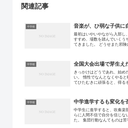
関連記事
音楽が、ひ弱な子供に
中学校
最初はいやいやながら入部し
すすめ、場数を踏んでいくう
てきました。 どうせまた邪険
全国大会出場で芽生え
中学校
きっかけはどうであれ、始め
い。 惰性でなんとなくやる
てひたむきに頑張ると、得るも
中学進学するも変化を
中学校
中学生に進学すると、吹奏楽
らに人間不信で自分を信じな
た。 集団行動なんてものは苦