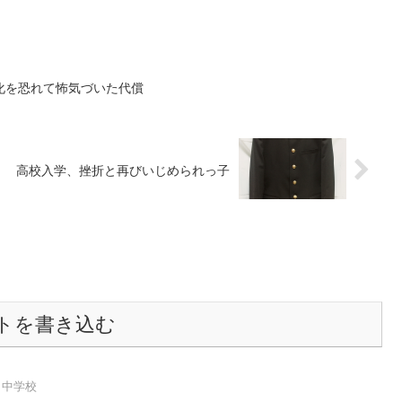
化を恐れて怖気づいた代償
高校入学、挫折と再びいじめられっ子
トを書き込む
中学校