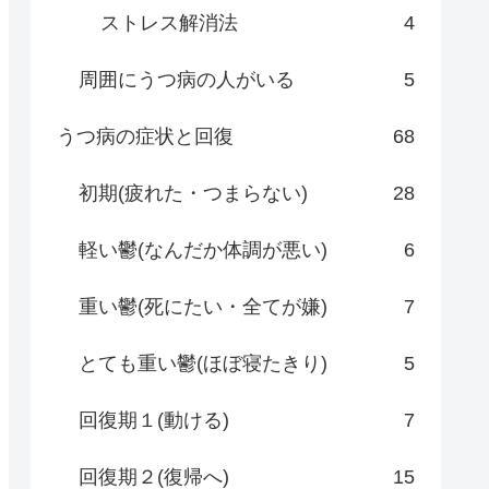
ストレス解消法
4
周囲にうつ病の人がいる
5
うつ病の症状と回復
68
初期(疲れた・つまらない)
28
軽い鬱(なんだか体調が悪い)
6
重い鬱(死にたい・全てが嫌)
7
とても重い鬱(ほぼ寝たきり)
5
回復期１(動ける)
7
回復期２(復帰へ)
15