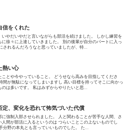
自信をくれた
、いやだいやだと言いながらも部活を続けました。 しかし練習を
ちに徐々に上達していきました。 別の後輩が自分のパートに入っ
にされるんだろうなと思っていましたが、特...
た熱い心
たことや今やっていること。 どうせなら高みを目指してくださ
と時間が無駄になってしまいますし 高い目標を持ってそこに向かっ
のは多いです。 私はみずからやりたいと思...
否定、変化を恐れて怖気づいた代償
部に強制入部させられました。 人と関わることが苦手な人間、さ
い人間が部活に入るというのは つらいことこの上ないものでし
手分野の本丸とも言っていいものでした。 た...