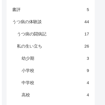
書評
5
うつ病の体験談
44
うつ病の闘病記
17
私の生い立ち
26
幼少期
3
小学校
9
中学校
4
高校
4