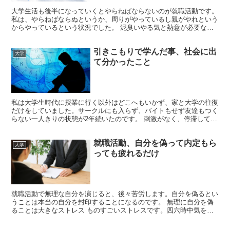
大学生活も後半になっていくとやらねばならないのが就職活動です。
私は、やらねばならぬというか、周りがやっているし親がやれという
からやっているという状況でした。 泥臭いやる気と熱意が必要な時
もある 自業自得ですが困ったことに履歴書に書けるよう...
引きこもりで学んだ事、社会に出
大学
て分かったこと
私は大学生時代に授業に行く以外はどこへもいかず、家と大学の往復
だけをしていました。サークルにも入らず、バイトもせず友達もつく
らない一人きりの状態が2年続いたのです。 刺激がなく、停滞して退
化する 大学受験で疲れてしまったことと、もともと人見...
就職活動、自分を偽って内定もら
大学
っても疲れるだけ
就職活動で無理な自分を演じると、後々苦労します。自分を偽るとい
うことは本当の自分を封印することになるのです。 無理に自分を偽
ることは大きなストレス ものすごいストレスです。四六時中気を張
ってないと演じきれないのです。会社の中で、そしてタイム...