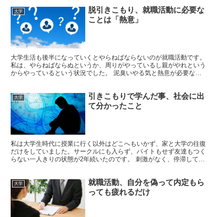
脱引きこもり、就職活動に必要な
大学
ことは「熱意」
大学生活も後半になっていくとやらねばならないのが就職活動です。
私は、やらねばならぬというか、周りがやっているし親がやれという
からやっているという状況でした。 泥臭いやる気と熱意が必要な時
もある 自業自得ですが困ったことに履歴書に書けるよう...
引きこもりで学んだ事、社会に出
大学
て分かったこと
私は大学生時代に授業に行く以外はどこへもいかず、家と大学の往復
だけをしていました。サークルにも入らず、バイトもせず友達もつく
らない一人きりの状態が2年続いたのです。 刺激がなく、停滞して退
化する 大学受験で疲れてしまったことと、もともと人見...
就職活動、自分を偽って内定もら
大学
っても疲れるだけ