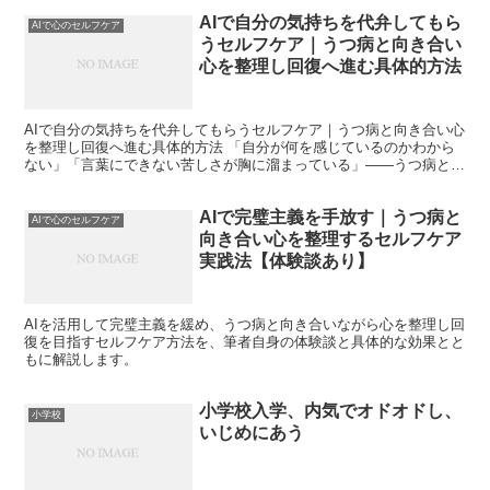
AIで自分の気持ちを代弁してもら
AIで心のセルフケア
うセルフケア｜うつ病と向き合い
心を整理し回復へ進む具体的方法
AIで自分の気持ちを代弁してもらうセルフケア｜うつ病と向き合い心
を整理し回復へ進む具体的方法 「自分が何を感じているのかわから
ない」「言葉にできない苦しさが胸に溜まっている」――うつ病と向
き合う中で、私は何度もそう感じてきました。気持ちを吐...
AIで完璧主義を手放す｜うつ病と
AIで心のセルフケア
向き合い心を整理するセルフケア
実践法【体験談あり】
AIを活用して完璧主義を緩め、うつ病と向き合いながら心を整理し回
復を目指すセルフケア方法を、筆者自身の体験談と具体的な効果とと
もに解説します。
小学校入学、内気でオドオドし、
小学校
いじめにあう