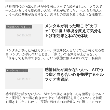
幼稚園時代の内気な性格が小学校に入っても続きました。 クラスで
一人はいるような影の薄い人間、それが私でした。 もともと他人と
いうものに興味があまりなく、周りとの交流を避けるような性格でし
た。 いや、正確に言うとそうではないかもしれません。 ...
メンタルが弱った時こそ“カフ
初期(疲れた・つまらない)
ェ”で回復！環境を変えて気分を
上げる効果と私の実体験
メンタルが弱った時はカフェへ。環境を変えるだけで心が軽くなる理
由 メンタルが弱っているとき、「家にいても気分が上がらない」
「何をしても集中できない」という状態に陥りやすいです。私自身も
仕事が立て込んだ時期に、朝起きてからずっと胸がざわざわし...
感情日記が続かない人へ｜AIでう
AIで心のセルフケア
つ病と向き合い心を整理するセル
フケア実践記
感情日記が続かない人へ｜AIでうつ病と向き合い心を整理するセルフ
ケア実践記 うつ病と向き合う中で「感情日記を書くといい」と何度
も聞きました。しかし、実際に続けるのは想像以上に難しいもので
す。私は何度もノートを買い、アプリを入れ、三日坊主で終...