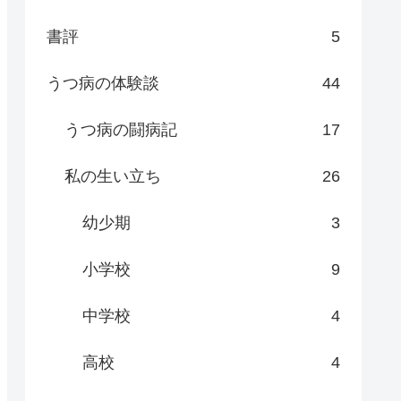
書評
5
うつ病の体験談
44
うつ病の闘病記
17
私の生い立ち
26
幼少期
3
小学校
9
中学校
4
高校
4