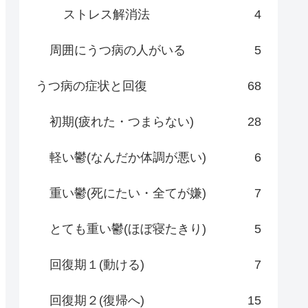
ストレス解消法
4
周囲にうつ病の人がいる
5
うつ病の症状と回復
68
初期(疲れた・つまらない)
28
軽い鬱(なんだか体調が悪い)
6
重い鬱(死にたい・全てが嫌)
7
とても重い鬱(ほぼ寝たきり)
5
回復期１(動ける)
7
回復期２(復帰へ)
15