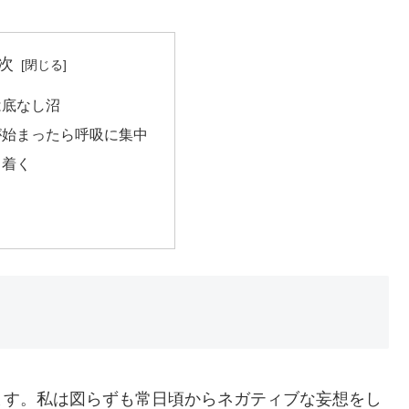
次
は底なし沼
が始まったら呼吸に集中
ち着く
ます。私は図らずも常日頃からネガティブな妄想をし