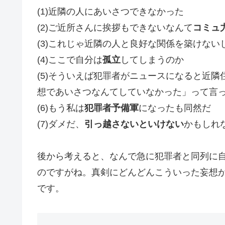
(1)近隣の人にあいさつできなかった
(2)ご近所さんに挨拶もできないなんて
コミュ
(3)これじゃ近隣の人と良好な関係を築けない
(4)ここで自分は
孤立
してしまうのか
(5)そういえば犯罪者がニュースになると近
想であいさつなんてしていなかった」って言
(6)もう私は
犯罪者予備軍
になったも同然だ
(7)ダメだ、
引っ越さないといけない
かもしれ
後から考えると、なんで急に犯罪者と同列に
のですがね。真剣にどんどんこういった妄想
です。