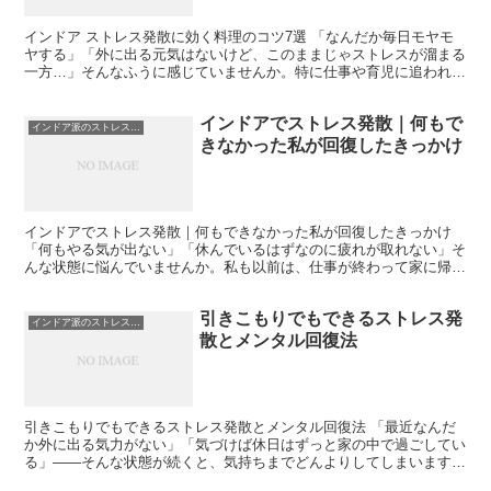
インドア ストレス発散に効く料理のコツ7選 「なんだか毎日モヤモ
ヤする」「外に出る元気はないけど、このままじゃストレスが溜まる
一方…」そんなふうに感じていませんか。特に仕事や育児に追われる
日々の中では、外出してリフレッシュする時間すら取れな...
インドアでストレス発散｜何もで
インドア派のストレス発散
きなかった私が回復したきっかけ
インドアでストレス発散｜何もできなかった私が回復したきっかけ
「何もやる気が出ない」「休んでいるはずなのに疲れが取れない」そ
んな状態に悩んでいませんか。私も以前は、仕事が終わって家に帰っ
ても何もする気が起きず、スマホを眺めては自己嫌悪に陥る...
引きこもりでもできるストレス発
インドア派のストレス発散
散とメンタル回復法
引きこもりでもできるストレス発散とメンタル回復法 「最近なんだ
か外に出る気力がない」「気づけば休日はずっと家の中で過ごしてい
る」——そんな状態が続くと、気持ちまでどんよりしてしまいますよ
ね。私自身も、仕事の疲れや人間関係のストレスが重なり、...