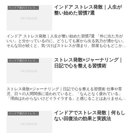
インドア ストレス発散｜人生が
インドア派のストレス発散
整い始めた習慣7選
インドア ストレス発散｜人生が整い始めた習慣7選 「外に出た方が
いい」と分かっているのに、どうしても家から出る気力が湧かない。
そんな日が続くと、気づけばストレスが溜まり、部屋も心もどこか散
らかっていく感覚に襲われます。私自身もまさにその状態...
ストレス発散×ジャーナリング｜
インドア派のストレス発散
日記で心を整える習慣術
ストレス発散×ジャーナリング｜日記で心を整える習慣術 仕事や育
児、日々の人間関係に追われていると、「なんとなく疲れている」
「理由はわからないけどイライラする」と感じることはありません
か。特に外出が難しい日や、家にいる時間が長いときほど、スト...
インドアでストレス発散｜何もし
インドア派のストレス発散
ない回復法の効果と実践法