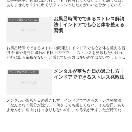
仕事や家事、育児に追われて「もう何もしたくない…」と感じる日、
ありませんか？外に出てリフレッシュした方がいいと分かっていて
も、正直それすらしんどい。そんな状態になると、ストレスは...
お風呂時間でできるストレス解消
インドア派のストレス発散
法｜インドアでも心と体を整える
習慣
お風呂時間でできるストレス解消法｜インドアでも心と体を整える習
慣 仕事や育児に追われる日々の中で、「ストレスを発散したいけれ
ど外に出る余裕がない」と感じている方は多いのではないでしょう
か。特にインドア中心の生活を送っていると、気分転換の手段...
メンタルが落ちた日の過ごし方｜
インドア派のストレス発散
インドアでできるストレス発散法
メンタルが落ちた日の過ごし方｜インドアでできるストレス発散法
「なんとなく気分が沈む」「何をしても楽しくない」そんな日、あり
ませんか。理由ははっきりしないのに、やる気が出ず、ただ時間だけ
が過ぎていく。私自身も、仕事や育児、日常の小さな積み重...