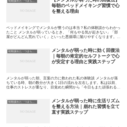
初期(疲れた・つまらない)
毎朝のベッドメイキング習慣で心
を整える理由
ベッドメイキングでメンタルが整うのは本当？私の体験談からわかっ
たこと メンタルが弱っているとき、「何もやる気が起きない」「部
屋がどんどん荒れていく」といった悪循環に陥りやすくなります。私
も以前、仕事でストレスが重なった時期に、朝起きても布団...
メンタルが弱った時に効く回復法
初期(疲れた・つまらない)
｜毎朝の肯定的セルフトークで心
が安定する理由と実践ステップ
メンタルが弱った朝、言葉の力に救われた私の体験談 メンタルが落
ちている時、朝の数分が大きく1日の流れを左右します。私は以前、
仕事のストレスが重なり、目覚めた瞬間から「今日もまた頑張れる気
がしない…」と感じる日が続いていました。ベッドから起き...
メンタルが弱った時に生活リズム
初期(疲れた・つまらない)
を整える方法｜崩れた習慣を立て
直す実践ステップ