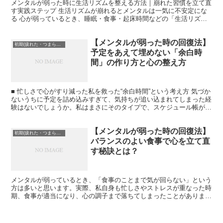
メンタルが弱った時に生活リズムを整える方法｜崩れた習慣を立て直
す実践ステップ 生活リズムが崩れるとメンタルは一気に不安定にな
る 心が弱っているとき、睡眠・食事・起床時間などの「生活リズ
ム」は驚くほど簡単に崩れてしまいます。 私自身、仕事のス...
【メンタルが弱った時の回復法】
初期(疲れた・つまらない)
予定をあえて埋めない「余白時
間」の作り方と心の整え方
■ 忙しさで心がすり減った私を救った“余白時間”という考え方 気づか
ないうちに予定を詰め込みすぎて、気持ちが追い込まれてしまった経
験はないでしょうか。私はまさにそのタイプで、スケジュール帳が真
っ黒でないと不安になるような性格でした。しかし、...
【メンタルが弱った時の回復法】
初期(疲れた・つまらない)
バランスのよい食事で心を立て直
す秘訣とは？
メンタルが弱っているとき、「食事のことまで気が回らない」という
方は多いと思います。実際、私自身も忙しさやストレスが重なった時
期、食事が適当になり、心の調子まで落ちてしまったことがありまし
た。しかし、そこから食事を見直すことでメンタルまで驚く...