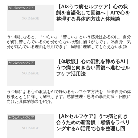
【AI×うつ病セルフケア】心の状
AIで心のセルフケア
態を言語化して回復へ｜AIで心を
整理する具体的方法と体験談
うつ病になると、「つらい」「苦しい」という感覚はあるのに、自分
が何に苦しんでいるのか分からない状態に陥りがちです。私自身、気
分が沈んでいる理由を説明できず、周囲に理解してもらえない孤独感
に苦しんでいました。 そんな中で私を助けてくれたのが、...
【体験談】心の混乱を静めるAI｜
AIで心のセルフケア
うつ病と向き合い回復へ進むセル
フケア活用法
うつ病による心の混乱をAIで静めるセルフケア方法を、筆者自身の体
験談とともに詳しく解説します。感情整理・思考の暴走対策・回復に
向けた具体的効果を紹介。
【AI×セルフケア】うつ病と向き
AIで心のセルフケア
合うための新習慣｜感情をラベリ
ングするAI活用で心を整理し回復
への一歩を踏み出す方法