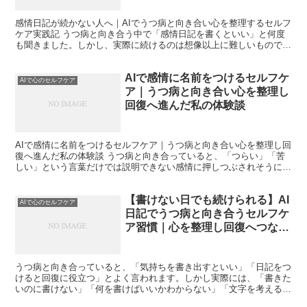
感情日記が続かない人へ｜AIでうつ病と向き合い心を整理するセルフ
ケア実践記 うつ病と向き合う中で「感情日記を書くといい」と何度
も聞きました。しかし、実際に続けるのは想像以上に難しいもので
す。私は何度もノートを買い、アプリを入れ、三日坊主で終...
AIで感情に名前をつけるセルフケ
AIで心のセルフケア
ア｜うつ病と向き合い心を整理し
回復へ進んだ私の体験談
AIで感情に名前をつけるセルフケア｜うつ病と向き合い心を整理し回
復へ進んだ私の体験談 うつ病と向き合っていると、「つらい」「苦
しい」という言葉だけでは説明できない感情に押しつぶされそうにな
ることがあります。何がつらいのか分からない、理由はな...
【書けない日でも続けられる】AI
AIで心のセルフケア
日記でうつ病と向き合うセルフケ
ア習慣｜心を整理し回復へつなげ
る方法
うつ病と向き合っていると、「気持ちを書き出すといい」「日記をつ
けると回復に役立つ」とよく言われます。しかし実際には、「書きた
いのに書けない」「何を書けばいいかわからない」「文字を考えるだ
けで疲れてしまう」という日も多いのではないでしょうか。...