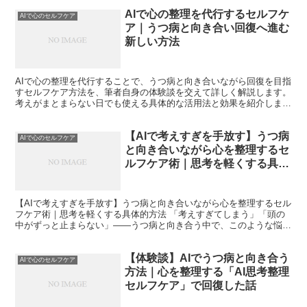
AIで心の整理を代行するセルフケ
AIで心のセルフケア
ア｜うつ病と向き合い回復へ進む
新しい方法
AIで心の整理を代行することで、うつ病と向き合いながら回復を目指
すセルフケア方法を、筆者自身の体験談を交えて詳しく解説します。
考えがまとまらない日でも使える具体的な活用法と効果を紹介しま
す。
【AIで考えすぎを手放す】うつ病
AIで心のセルフケア
と向き合いながら心を整理するセ
ルフケア術｜思考を軽くする具体
的方法
【AIで考えすぎを手放す】うつ病と向き合いながら心を整理するセル
フケア術｜思考を軽くする具体的方法 「考えすぎてしまう」「頭の
中がずっと止まらない」——うつ病と向き合う中で、このような悩み
を抱えていませんか。 私自身、何もしていない時間です...
【体験談】AIでうつ病と向き合う
AIで心のセルフケア
方法｜心を整理する「AI思考整理
セルフケア」で回復した話