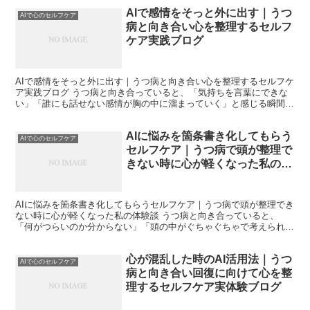
AIで感情をそっと外に出す｜うつ
AIで心のセルフケア
病と向き合い心を整理するセルフ
ケア実践ブログ
AIで感情をそっと外に出す｜うつ病と向き合い心を整理するセルフケ
ア実践ブログ うつ病と向き合っていると、「気持ちを言葉にできな
い」「誰にも話せない感情が胸の中に溜まっていく」と感じる瞬間が
何度もあります。私自身、まさにそうでした。頭の中では...
AIに悩みを箇条書き化してもらう
AIで心のセルフケア
セルフケア｜うつ病で頭が整理で
きない時に心が軽くなった私の体
験談
AIに悩みを箇条書き化してもらうセルフケア｜うつ病で頭が整理でき
ない時に心が軽くなった私の体験談 うつ病と向き合っていると、
「何がつらいのか分からない」「頭の中がぐちゃぐちゃで考えられな
い」と感じる瞬間が何度もあります。私自身、気分の落ち込...
心が混乱した時のAI活用法｜うつ
AIで心のセルフケア
病と向き合い回復に向けて心を整
理するセルフケア実体験ブログ