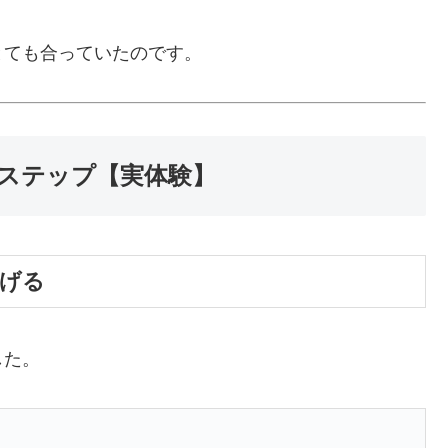
とても合っていたのです。
理ステップ【実体験】
投げる
した。