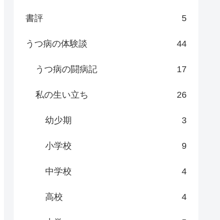
書評
5
うつ病の体験談
44
うつ病の闘病記
17
私の生い立ち
26
幼少期
3
小学校
9
中学校
4
高校
4