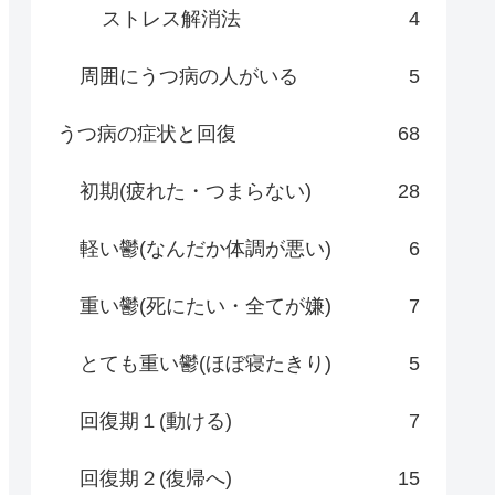
ストレス解消法
4
周囲にうつ病の人がいる
5
うつ病の症状と回復
68
初期(疲れた・つまらない)
28
軽い鬱(なんだか体調が悪い)
6
重い鬱(死にたい・全てが嫌)
7
とても重い鬱(ほぼ寝たきり)
5
回復期１(動ける)
7
回復期２(復帰へ)
15