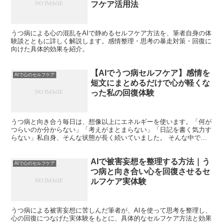
フケア活用法
うつ病による心の混乱をAIで静めるセルフケア方法を、筆者自身の体
験談とともに詳しく解説します。感情整理・思考の暴走対策・回復に
向けた具体的効果を紹介。
【AIでうつ病セルフケア】感情を
AIで心のセルフケア
短文にまとめるだけで心が軽くな
った私の回復体験
うつ病と向き合う毎日は、想像以上にエネルギーを使います。「何が
つらいのか分からない」「考えがまとまらない」「日記を書く気力す
らない」私自身、そんな状態が長く続いていました。 そんな中で私
を助けてくれたのが、AIを使って感情を短文にまとめると...
AIで被害妄想を整理する方法｜う
AIで心のセルフケア
つ病と向き合い心を回復させるセ
ルフケア実体験
うつ病による被害妄想に苦しんだ筆者が、AIを使って思考を整理し、
心の回復につなげた実体験をもとに、具体的なセルフケア方法と効果