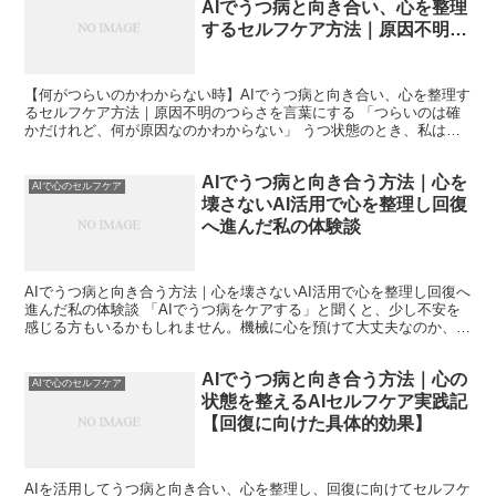
AIでうつ病と向き合い、心を整理
するセルフケア方法｜原因不明の
つらさを言葉にする
【何がつらいのかわからない時】AIでうつ病と向き合い、心を整理す
るセルフケア方法｜原因不明のつらさを言葉にする 「つらいのは確
かだけれど、何が原因なのかわからない」 うつ状態のとき、私はこ
の感覚に何度も苦しめられました。悲しいわけでも、強い...
AIでうつ病と向き合う方法｜心を
AIで心のセルフケア
壊さないAI活用で心を整理し回復
へ進んだ私の体験談
AIでうつ病と向き合う方法｜心を壊さないAI活用で心を整理し回復へ
進んだ私の体験談 「AIでうつ病をケアする」と聞くと、少し不安を
感じる方もいるかもしれません。機械に心を預けて大丈夫なのか、余
計に苦しくならないのか。私自身、うつ病と向き合っ...
AIでうつ病と向き合う方法｜心の
AIで心のセルフケア
状態を整えるAIセルフケア実践記
【回復に向けた具体的効果】
AIを活用してうつ病と向き合い、心を整理し、回復に向けてセルフケ