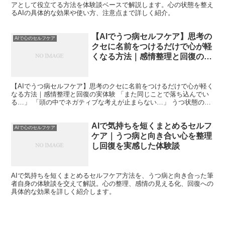
アとして役立てる方法を体験談ベースで解説します。心の状態を整え
るAIの具体的な効果や使い方、注意点まで詳しく紹介。
【AIでうつ病セルフケア】思考の
AIで心のセルフケア
クセに名前をつけるだけで心が軽
くなる方法｜感情整理と回復の実
体験
【AIでうつ病セルフケア】思考のクセに名前をつけるだけで心が軽く
なる方法｜感情整理と回復の実体験 「また同じことで落ち込んでい
る…」 「頭の中でネガティブな考えが止まらない…」 うつ状態のと
き、このような“思考のループ”に苦しんだ経験はあり...
AIで気持ちを短くまとめるセルフ
AIで心のセルフケア
ケア｜うつ病と向き合い心を整理
し回復を実感した体験談
AIで気持ちを短くまとめるセルフケア方法を、うつ病と向き合った筆
者自身の体験談を交えて解説。心の整理、感情の見える化、回復への
具体的な効果を詳しく紹介します。